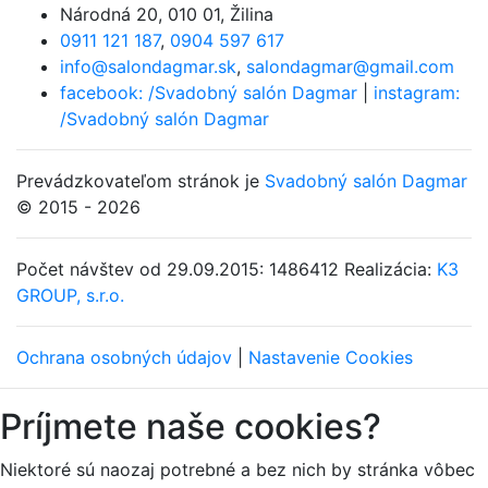
Národná 20
,
010 01, Žilina
0911 121 187
,
0904 597 617
info@salondagmar.sk
,
salondagmar@gmail.com
facebook: /Svadobný salón Dagmar
|
instagram:
/Svadobný salón Dagmar
Prevádzkovateľom stránok je
Svadobný salón Dagmar
© 2015 - 2026
Počet návštev od 29.09.2015: 1486412
Realizácia:
K3
GROUP, s.r.o.
Ochrana osobných údajov
|
Nastavenie Cookies
Príjmete naše cookies?
Niektoré sú naozaj potrebné a bez nich by stránka vôbec