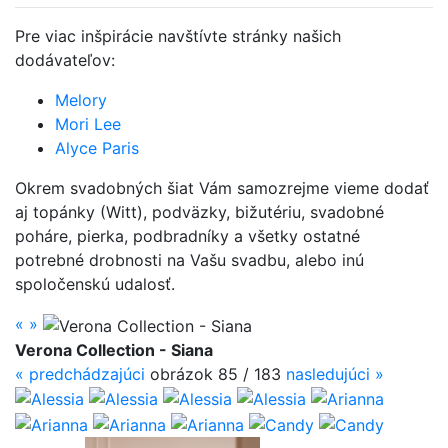
Pre viac inšpirácie navštívte stránky našich
dodávateľov:
Melory
Mori Lee
Alyce Paris
Okrem svadobných šiat Vám samozrejme vieme dodať
aj topánky (Witt), podväzky, bižutériu, svadobné
poháre, pierka, podbradníky a všetky ostatné
potrebné drobnosti na Vašu svadbu, alebo inú
spoločenskú udalosť.
«
»
Verona Collection - Siana
«
predchádzajúci
obrázok 85 / 183
nasledujúci
»