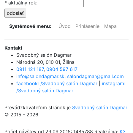
* aktuálny rok:
Systémové menu:
Úvod
Prihlásenie
Mapa
Kontakt
Svadobný salón Dagmar
Národná 20
,
010 01, Žilina
0911 121 187
,
0904 597 617
info@salondagmar.sk
,
salondagmar@gmail.com
facebook: /Svadobný salón Dagmar
|
instagram:
/Svadobný salón Dagmar
Prevádzkovateľom stránok je
Svadobný salón Dagmar
© 2015 - 2026
Počet návštev od 29.09.2015: 1485788
Realizácia:
K3