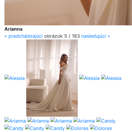
Arianna
«
predchádzajúci
obrázok 5 / 183
nasledujúci
»