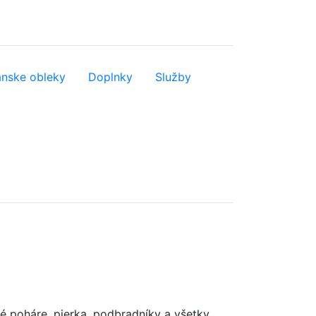
nske obleky
Doplnky
Služby
 poháre, pierka, podbradníky a všetky