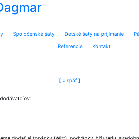
 Dagmar
ty
Spoločenské šaty
Detské šaty na prijímanie
Pá
Referencie
Kontakt
[
«
späť
]
h dodávateľov:
e dodať aj topánky (Witt), podväzky, bižutériu, svadobné