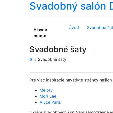
Svadobný salón
Úvod
Svadobné ša
Hlavné
menu:
Svadobné šaty
♜
»
Svadobné šaty
Pre viac inšpirácie navštívte stránky našic
Melory
Mori Lee
Alyce Paris
Okrem svadobných šiat Vám samozrejme viem