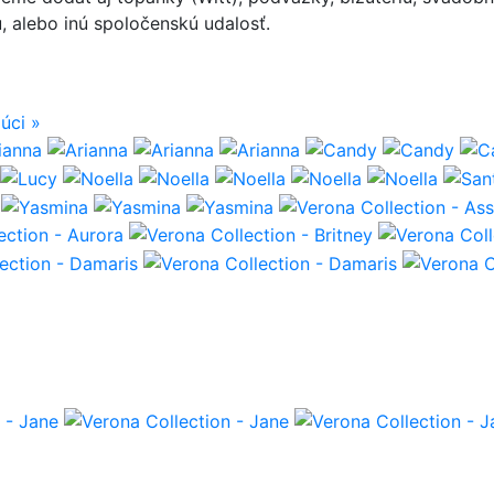
, alebo inú spoločenskú udalosť.
júci
»