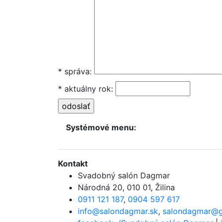
* správa:
* aktuálny rok:
Systémové menu:
Kontakt
Svadobný salón Dagmar
Národná 20
,
010 01, Žilina
0911 121 187
,
0904 597 617
info@salondagmar.sk
,
salondagmar@g