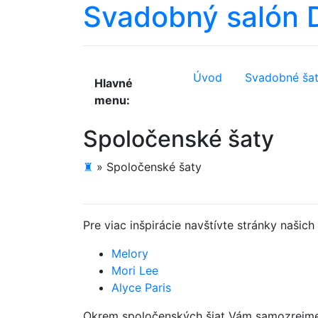
Svadobný salón
Úvod
Svadobné ša
Hlavné
menu:
Spoločenské šaty
♜
»
Spoločenské šaty
Pre viac inšpirácie navštívte stránky našic
Melory
Mori Lee
Alyce Paris
Okrem spoločenských šiat Vám samozrejme v