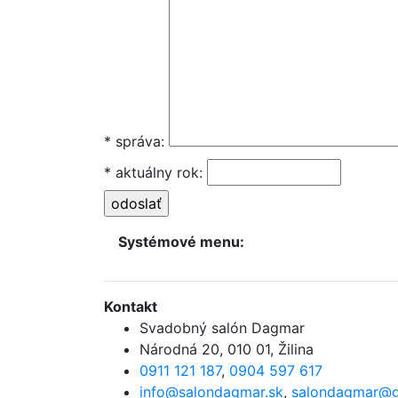
* správa:
* aktuálny rok:
Systémové menu:
Kontakt
Svadobný salón Dagmar
Národná 20
,
010 01, Žilina
0911 121 187
,
0904 597 617
info@salondagmar.sk
,
salondagmar@g