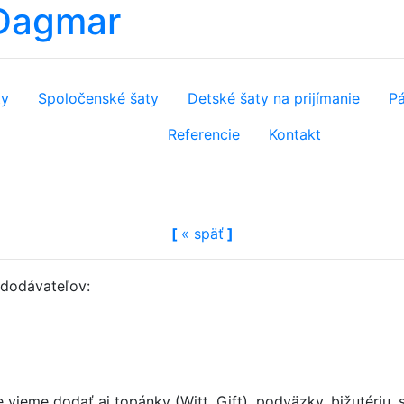
 Dagmar
ty
Spoločenské šaty
Detské šaty na prijímanie
Pá
Referencie
Kontakt
[
«
späť
]
h dodávateľov:
ieme dodať aj topánky (Witt, Gift), podväzky, bižutériu, 