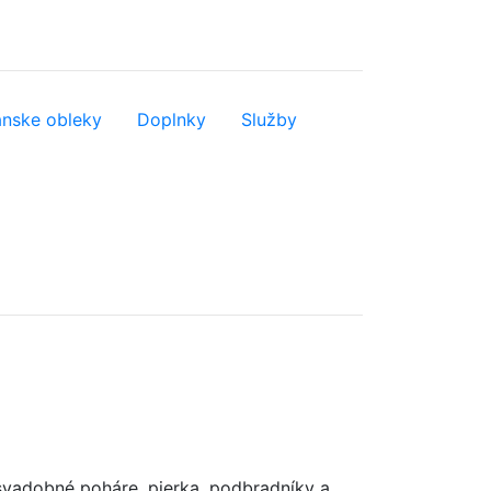
nske obleky
Doplnky
Služby
svadobné poháre, pierka, podbradníky a