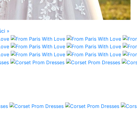
úci
»