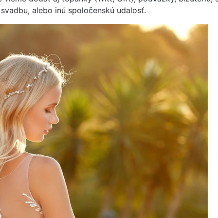
 svadbu, alebo inú spoločenskú udalosť.