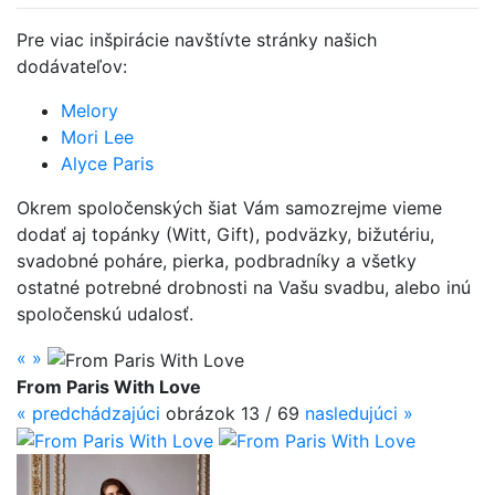
Pre viac inšpirácie navštívte stránky našich
dodávateľov:
Melory
Mori Lee
Alyce Paris
Okrem spoločenských šiat Vám samozrejme vieme
dodať aj topánky (Witt, Gift), podväzky, bižutériu,
svadobné poháre, pierka, podbradníky a všetky
ostatné potrebné drobnosti na Vašu svadbu, alebo inú
spoločenskú udalosť.
«
»
From Paris With Love
«
predchádzajúci
obrázok 13 / 69
nasledujúci
»