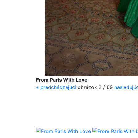
From Paris With Love
«
predchádzajúci
obrázok 2 / 69
nasledujúc