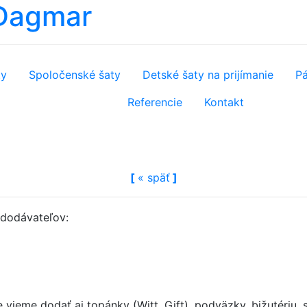
 Dagmar
ty
Spoločenské šaty
Detské šaty na prijímanie
Pá
Referencie
Kontakt
[
«
späť
]
h dodávateľov:
ieme dodať aj topánky (Witt, Gift), podväzky, bižutériu, 