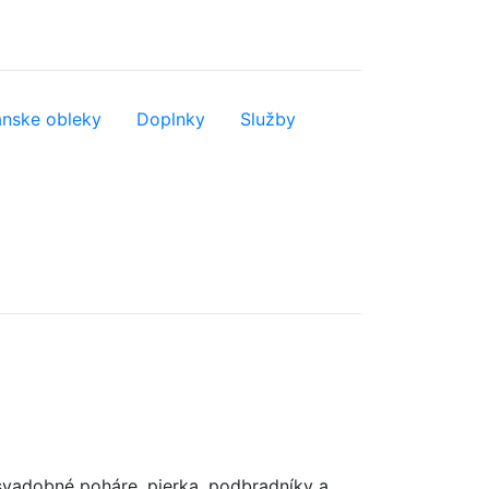
nske obleky
Doplnky
Služby
svadobné poháre, pierka, podbradníky a