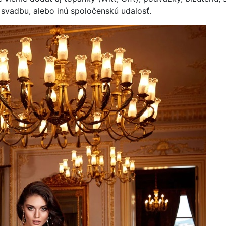
 svadbu, alebo inú spoločenskú udalosť.