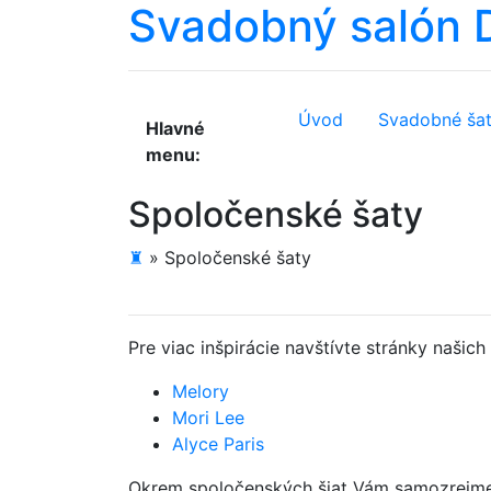
Svadobný salón
Úvod
Svadobné ša
Hlavné
menu:
Spoločenské šaty
♜
»
Spoločenské šaty
Pre viac inšpirácie navštívte stránky našic
Melory
Mori Lee
Alyce Paris
Okrem spoločenských šiat Vám samozrejme v