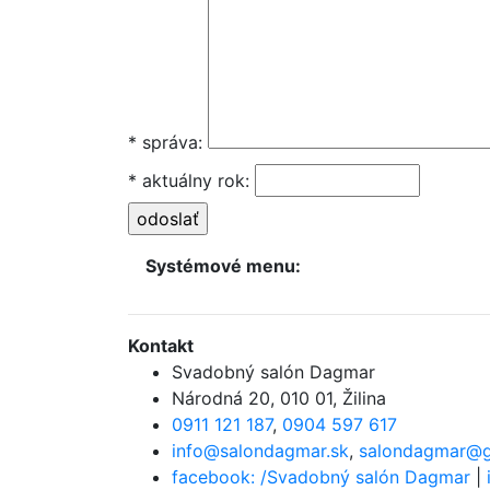
* správa:
* aktuálny rok:
Systémové menu:
Kontakt
Svadobný salón Dagmar
Národná 20
,
010 01, Žilina
0911 121 187
,
0904 597 617
info@salondagmar.sk
,
salondagmar@g
facebook: /Svadobný salón Dagmar
|